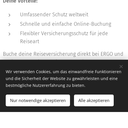
Deine Vorteile:
Umfassender Schutz weltweit
Schnelle und einfache Online-Buchung
Flexibler Versicherungsschutz für jede
Reiseart
Buche deine Reiseversicherung direkt bei ERGO und
genieße volle Sicherheit auf all deinen Abenteuern!
Wir verwenden Cookies, um das einwandfreie Funktionieren
und die Sicherheit der Website zu gewährleisten und eine
bestmögliche Nutzererfahrung zu bieten.
Versicherung buchen
Nur notwendige akzeptieren
Alle akzeptieren
© 2024 Aria-Reisen.de | Alle Rechte vorbehalten.