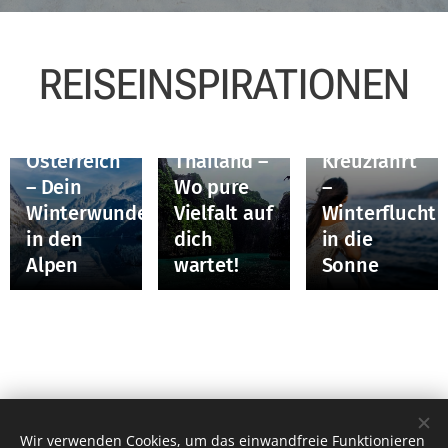
REISEINSPIRATIONEN
Entdecke
Kanaren-
Österreich
Thailand –
Kreuzfahrt
– Dein
Wo pure
–
Winterwunderland
Vielfalt auf
Winterflucht
in den
dich
in die
Alpen
wartet!
Sonne
Wir verwenden Cookies, um das einwandfreie Funktionieren