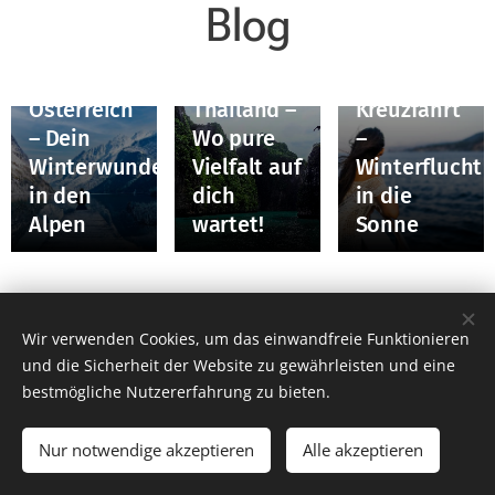
Blog
Entdecke
Kanaren-
Österreich
Thailand –
Kreuzfahrt
– Dein
Wo pure
–
Winterwunderland
Vielfalt auf
Winterflucht
in den
dich
in die
Alpen
wartet!
Sonne
Wir verwenden Cookies, um das einwandfreie Funktionieren
und die Sicherheit der Website zu gewährleisten und eine
© 2024 Aria-Reisen.de | Alle Rechte vorbehalten.
bestmögliche Nutzererfahrung zu bieten.
AGB
|
Veranstalter-AGB
|
Buchungsinfos
|
Impressum
|
Datenschutz
|
Schwarze Liste
Nur notwendige akzeptieren
Alle akzeptieren
Cookies